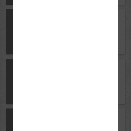
Mindestalter
25 Jahre
Voraussetzungen
B196
Mindestens 5 Jahre Besitz des
Führerscheins Klasse B
Mindestalter
15 Jahre
Voraussetzungen
AM
Gilt bis zur Vollendung des 16.
Lebensjahres nur im Inland.
Mindestalter
16 Jahre
Voraussetzungen
A1