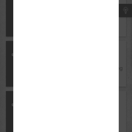
18/ BF 17 Jahre
Voraussetzungen
B197
Einwilligung der
Erziehungsberechtigten
Mindestalter
18/ BF 17 Jahre
Voraussetzungen
BE
Führerschein Klasse B, Einwilligung
der Erziehungsberechtigten
Mindestalter
18/ BF 17 Jahre
Voraussetzungen
B96
Führerschein Klasse B