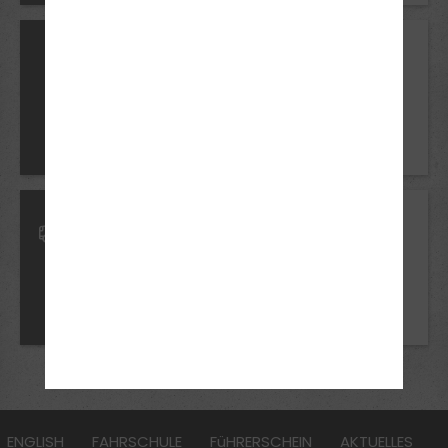
Mindestalter
18 Jahre
Voraussetzungen
C1
Führerschein Klasse B
Mindestalter
18 Jahre
Voraussetzungen
C1E
Führerschein Klasse C1
ENGLISH
FAHRSCHULE
FüHRERSCHEIN
AKTUELLES