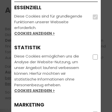
ESSENZIELL
AUSBILDUNGSKLASSEN
Diese Cookies sind für grundlegende
Funktionen unserer Webseite
erforderlich.
Bei uns findet jeder eine Klasse für sich! Wir bringen
COOKIES ANZEIGEN >
Dich
schnell und zuverlässig auf den Weg zu
Deinem Führerschein
. In der Übersicht weiter unten
findest Du erste Informationen zu den rechtlichen und
STATISTIK
formalen Voraussetzungen. Aber welche
Diese Cookies ermöglichen uns die
Ausbildungsklasse ist überhaupt die richtige für Dich?
Analyse der Website-Nutzung, um
Damit Du später
garantiert die für Dich optimale
unser Angebot laufend verbessern
Ausbildung genießt,
nehmen wir uns die Zeit und
können. Hierfür möchten wir
beraten Dich ausführlich in einem unverbindlichen
statistische Informationen ohne
Beratungsgespräch
.
Personenbezug erheben.
COOKIES ANZEIGEN >
So bekommst Du ein unmittelbares Gefühl für das,
was Dich erwartet.
MARKETING