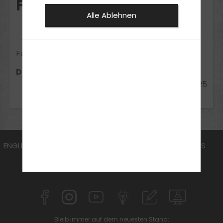
FAHRLEHRER (M/W/D)
Alle Ablehnen
Fahrschule Lehmann
Dresden
13.11.2025
ENGLISH
FAHRSCHULE
FüHRERSCHEIN
AKTUELLES
EXTRAS
JOBS
ANMELDEN
KONTAKT
Bleib immer auf dem neuesten Stand: