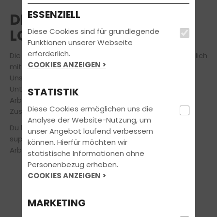
ESSENZIELL
DEINE ARBEIT SOLL SICH
LOHNEN
Diese Cookies sind für grundlegende
Funktionen unserer Webseite
erforderlich.
Die beste Ausbildung für unsere Kunden ist nur möglich
COOKIES ANZEIGEN >
mit den besten Fahrlehrern und Fahrlehrerinnen.
Unser Erfolg als erfolgreiches und dynamisches
Unternehmen basiert auf einer sehr positiven
STATISTIK
Arbeitsatmosphäre und der exzellenten
Diese Cookies ermöglichen uns die
Zusammenarbeit unserer qualifizierten Mitarbeiter.
Analyse der Website-Nutzung, um
Du bist bereits ein Top-Fahrlehrer? Wir bieten dir
unser Angebot laufend verbessern
super Kollegen und ausgezeichnete
können. Hierfür möchten wir
Arbeitsbedingungen:
statistische Informationen ohne
Personenbezug erheben.
COOKIES ANZEIGEN >
MARKETING
GEHALTSPAKET