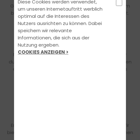
Diese Cookies werden verwendet,
Gute Arbeit muss sich auch finanziell lohnen. Darum
um unseren Internetauftritt werblich
bieten wir dir ein rundum attraktives Gehaltspaket.
optimal auf die Interessen des
Nutzers ausrichten zu können. Dabei
speichern wir relevante
Informationen, die sich aus der
UNSER TEAM
Nutzung ergeben.
COOKIES ANZEIGEN >
Nach einer umfassenden Einarbeitung sichern wir
durch regelmäßige Team-Meetings und -Events den
einzigartigen Teamspirit, der Bestandteil unseres
Erfolgs ist.
WORK-LIFE-BALANCE
Für exzellente Arbeit braucht man auch
Erholungspausen zum Auftanken neuer Energie. Wir
bieten dir flexible Arbeitszeitmodelle und Maßnahmen
an, die genau das ermöglichen.